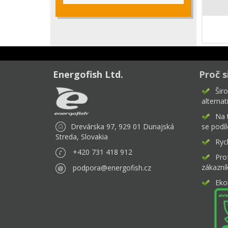
Energofish Ltd.
Proč s
Šir
alternat
Na 
Drevárska 97, 929 01 Dunajská
se podíl
Streda, Slovakia
Rych
+420 731 418 912
Pro
zákazní
podpora@energofish.cz
Eko