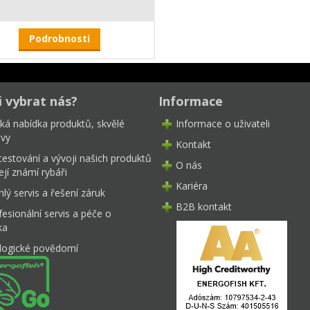
Podrobnosti
i vybrat nás?
Informace
oká nabídka produktů, skvělé
Informace o uživateli
ivy
Kontakt
testování a vývoji našich produktů
O nás
ejí známí rybáři
Kariéra
lý servis a řešení záruk
B2B kontakt
fesionální servis a péče o
ka
logické povědomí