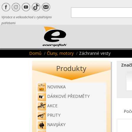
Výrobce a velkoobchod s rybářskými
potřebami
Domů
Čluny, motory
Záchranné vesty
Značk
Produkty
NOVINKA
DÁRKOVÉ PŘEDMĚTY
AKCE
Poč
PRUTY
NAVIJÁKY