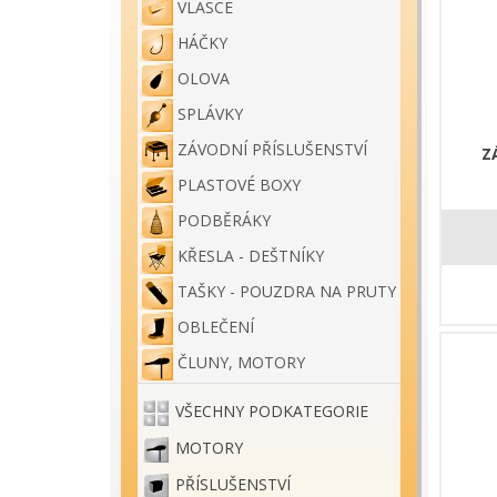
VLASCE
HÁČKY
OLOVA
SPLÁVKY
ZÁVODNÍ PŘÍSLUŠENSTVÍ
Z
PLASTOVÉ BOXY
PODBĚRÁKY
KŘESLA - DEŠTNÍKY
TAŠKY - POUZDRA NA PRUTY
OBLEČENÍ
ČLUNY, MOTORY
VŠECHNY PODKATEGORIE
MOTORY
PŘÍSLUŠENSTVÍ