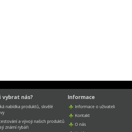
i vybrat nás?
Informace
oká nabídka produktů, skvělé
Informace o uživateli
ivy
Kontakt
testování a vývoji našich produktů
O nás
ejí známí rybáři