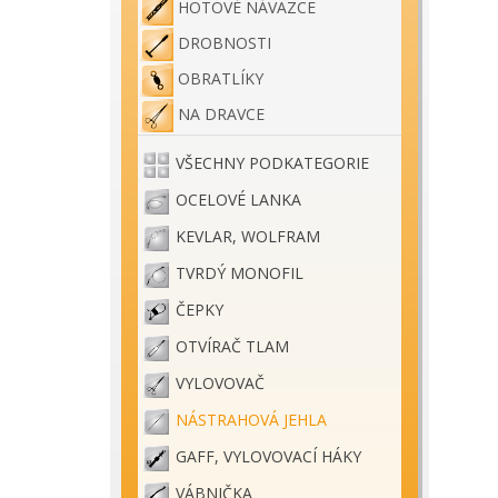
HOTOVÉ NÁVAZCE
DROBNOSTI
OBRATLÍKY
NA DRAVCE
VŠECHNY PODKATEGORIE
OCELOVÉ LANKA
KEVLAR, WOLFRAM
TVRDÝ MONOFIL
ČEPKY
OTVÍRAČ TLAM
VYLOVOVAČ
NÁSTRAHOVÁ JEHLA
GAFF, VYLOVOVACÍ HÁKY
VÁBNIČKA