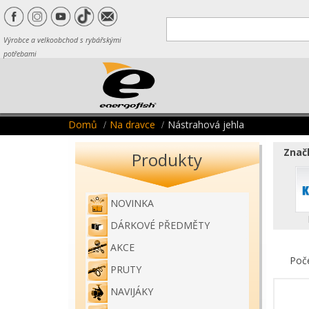
Výrobce a velkoobchod s rybářskými
potřebami
Domů
Na dravce
Nástrahová jehla
Značk
Produkty
NOVINKA
DÁRKOVÉ PŘEDMĚTY
AKCE
Poč
PRUTY
NAVIJÁKY