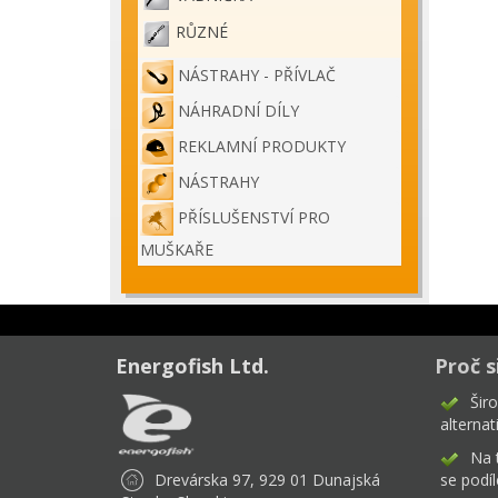
RŮZNÉ
NÁSTRAHY - PŘÍVLAČ
NÁHRADNÍ DÍLY
REKLAMNÍ PRODUKTY
NÁSTRAHY
PŘÍSLUŠENSTVÍ PRO
MUŠKAŘE
Energofish Ltd.
Proč s
Šir
alternat
Na 
Drevárska 97, 929 01 Dunajská
se podíl