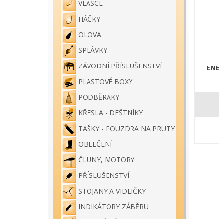
VLASCE
HÁČKY
OLOVA
SPLÁVKY
ZÁVODNÍ PŘÍSLUŠENSTVÍ
ENE
PLASTOVÉ BOXY
PODBĚRÁKY
KŘESLA - DEŠTNÍKY
TAŠKY - POUZDRA NA PRUTY
OBLEČENÍ
ČLUNY, MOTORY
PŘÍSLUŠENSTVÍ
STOJANY A VIDLIČKY
INDIKÁTORY ZÁBĚRU