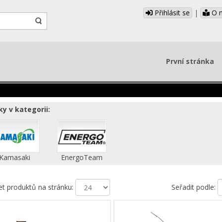
Přihlásit se
|
O 
První stránka
y v kategorii:
Kamasaki
EnergoTeam
et produktů na stránku:
Seřadit podle: