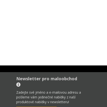
Newsletter pro maloobchod
Zadejte své jméno a e-mailovou adresu a
pošleme vám jedinečné nabídky z naší
produktové nabídky v newsletteru!