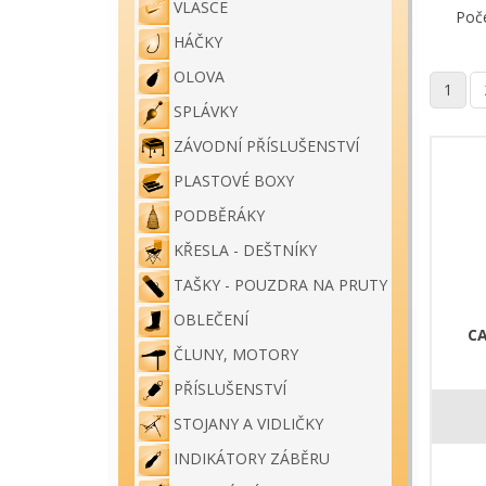
VLASCE
Poč
HÁČKY
OLOVA
1
SPLÁVKY
ZÁVODNÍ PŘÍSLUŠENSTVÍ
PLASTOVÉ BOXY
PODBĚRÁKY
KŘESLA - DEŠTNÍKY
TAŠKY - POUZDRA NA PRUTY
OBLEČENÍ
CA
ČLUNY, MOTORY
PŘÍSLUŠENSTVÍ
STOJANY A VIDLIČKY
INDIKÁTORY ZÁBĚRU