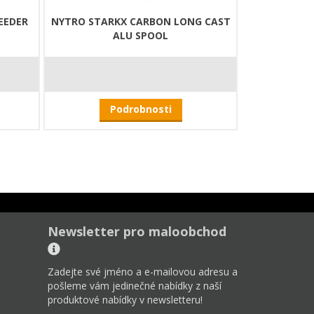
EEDER
NYTRO STARKX CARBON LONG CAST
ALU SPOOL
Podrobnosti
Newsletter pro maloobchod
Zadejte své jméno a e-mailovou adresu a
pošleme vám jedinečné nabídky z naší
produktové nabídky v newsletteru!