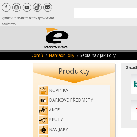
Výrobce a velkoobchod s rybářskými
potřebami
Domů
Náhradní díly
Sedla navijáku díly
Značk
Produkty
NOVINKA
DÁRKOVÉ PŘEDMĚTY
AKCE
PRUTY
NAVIJÁKY