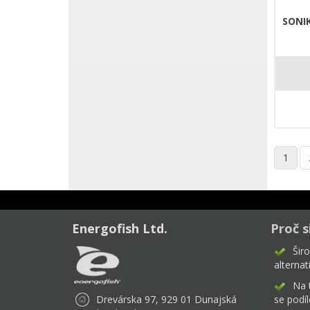
SONI
1
Energofish Ltd.
Proč s
Šir
alternat
Na 
Drevárska 97, 929 01 Dunajská
se podíl