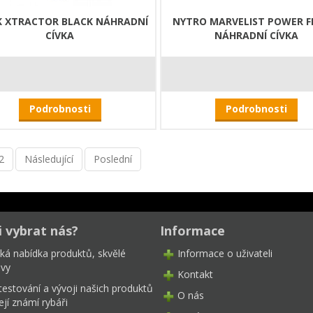
K XTRACTOR BLACK NÁHRADNÍ
NYTRO MARVELIST POWER F
CÍVKA
NÁHRADNÍ CÍVKA
Podrobnosti
Podrobnosti
2
Následující
Poslední
i vybrat nás?
Informace
oká nabídka produktů, skvělé
Informace o uživateli
ivy
Kontakt
testování a vývoji našich produktů
O nás
ejí známí rybáři