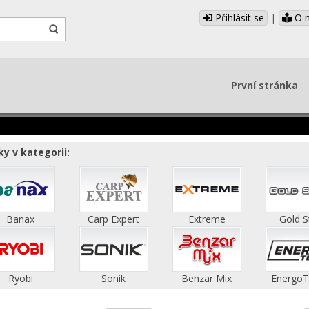
Přihlásit se
|
O 
První stránka
y v kategorii:
Banax
Carp Expert
Extreme
Gold S
Ryobi
Sonik
Benzar Mix
Energo