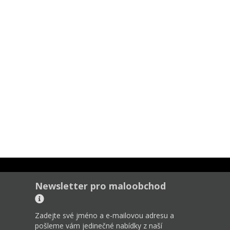
Newsletter pro maloobchod
Zadejte své jméno a e-mailovou adresu a
pošleme vám jedinečné nabídky z naší