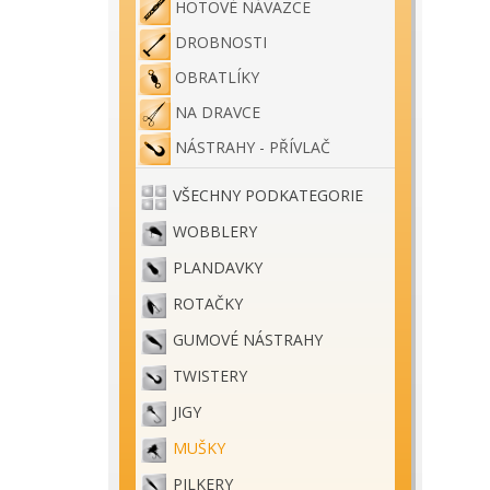
HOTOVÉ NÁVAZCE
DROBNOSTI
OBRATLÍKY
NA DRAVCE
NÁSTRAHY - PŘÍVLAČ
VŠECHNY PODKATEGORIE
WOBBLERY
PLANDAVKY
ROTAČKY
GUMOVÉ NÁSTRAHY
TWISTERY
JIGY
MUŠKY
PILKERY