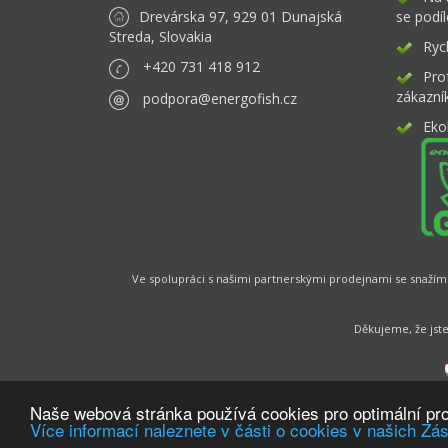
Drevárska 97, 929 01 Dunajská
se podíl
Streda, Slovakia
Rych
+420 731 418 912
Pro
zákazní
podpora@energofish.cz
Eko
Ve spolupráci s našimi partnerskými prodejnami se snažíme
Děkujeme, že jste
Naše webová stránka používá cookies pro optimální provo
Více informací naleznete v části o cookies v našich Z
Engine s