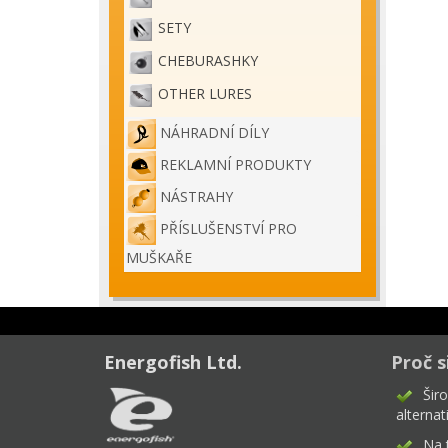
SETY
CHEBURASHKY
OTHER LURES
NÁHRADNÍ DÍLY
REKLAMNÍ PRODUKTY
NÁSTRAHY
PŘÍSLUŠENSTVÍ PRO
MUŠKAŘE
Energofish Ltd.
Proč s
Šir
alternat
Na 