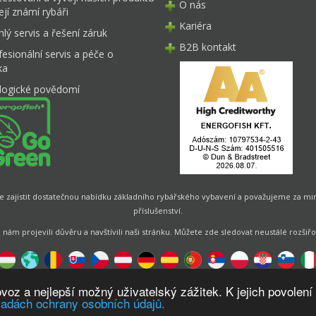
O nás
ejí známí rybáři
Kariéra
lý servis a řešení záruk
B2B kontakt
fesionální servis a péče o
ka
logické povědomí
 zajistit dostatečnou nabídku základního rybářského vybavení a považujeme za mimo
příslušenství.
 nám projevili důvěru a navštívili naši stránku. Můžete zde sledovat neustálé rozšiřo
Designed by
Energofish Kft
z a nejlepší možný uživatelský zážitek. K jejich povolení k
ásadách ochrany osobních údajů.
tránky:
CWB
by
Gloobus Software Developement
|
Technická pomoc