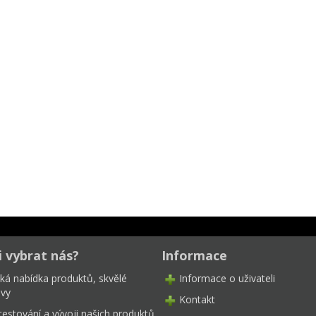
i vybrat nás?
Informace
oká nabídka produktů, skvělé
Informace o uživateli
ivy
Kontakt
testování a vývoji našich produktů