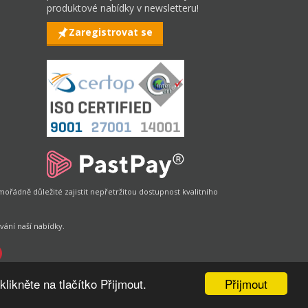
produktové nabídky v newsletteru!
Zaregistrovat se
řádně důležité zajistit nepřetržitou dostupnost kvalitního
vání naší nabídky.
Přijmout
likněte na tlačítko Přijmout.
|
Design