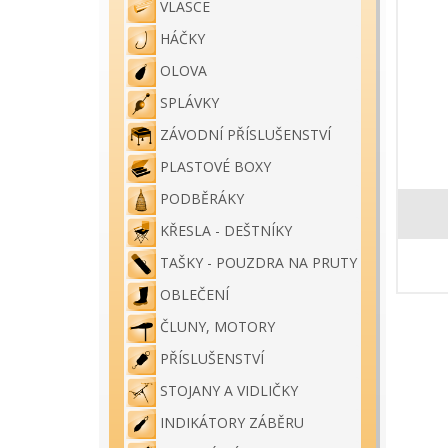
VLASCE
HÁČKY
OLOVA
SPLÁVKY
ZÁVODNÍ PŘÍSLUŠENSTVÍ
PLASTOVÉ BOXY
PODBĚRÁKY
KŘESLA - DEŠTNÍKY
TAŠKY - POUZDRA NA PRUTY
OBLEČENÍ
ČLUNY, MOTORY
PŘÍSLUŠENSTVÍ
STOJANY A VIDLIČKY
INDIKÁTORY ZÁBĚRU