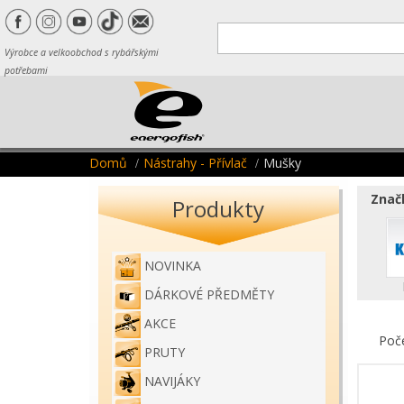
Výrobce a velkoobchod s rybářskými
potřebami
Domů
Nástrahy - Přívlač
Mušky
Značk
Produkty
NOVINKA
DÁRKOVÉ PŘEDMĚTY
AKCE
Poč
PRUTY
NAVIJÁKY