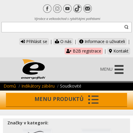
Výrobce a velkoobchod s rybářskými potřebami
Přihlásit se
|
O nás
|
Informace o uživateli
|
B2B registrace
|
Kontakt
MENU
Domů
Indikátory záběru
Soudkovité
MENU PRODUKTŮ
Značky v kategorii: