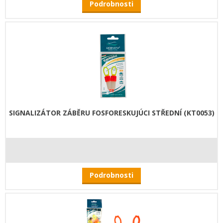
Podrobnosti
SIGNALIZÁTOR ZÁBĚRU FOSFORESKUJÚCI STŘEDNÍ (KT0053)
Podrobnosti