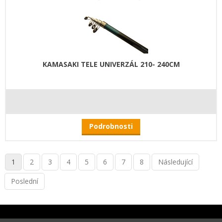
KAMASAKI TELE UNIVERZÁL 210- 240CM
Podrobnosti
1
2
3
4
5
6
7
8
Následující
Poslední