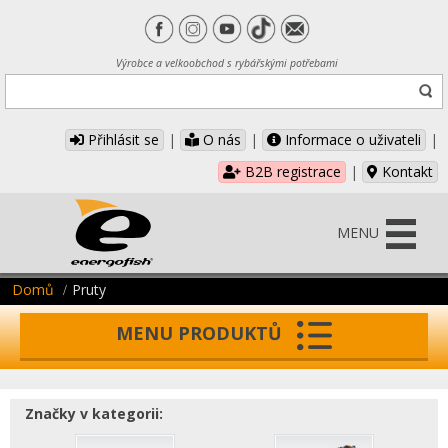
Výrobce a velkoobchod s rybářskými potřebami
Přihlásit se
|
O nás
|
Informace o uživateli
|
B2B registrace
|
Kontakt
MENU
Domů
Pruty
MENU PRODUKTŮ
Značky v kategorii: