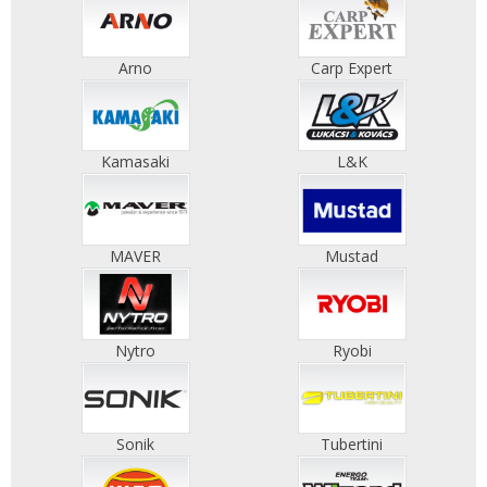
Arno
Carp Expert
Kamasaki
L&K
MAVER
Mustad
Nytro
Ryobi
Sonik
Tubertini