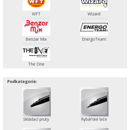
WFT
Wizard
Benzar Mix
EnergoTeam
The One
Podkategorie:
Skládací pruty
Rybářské biče