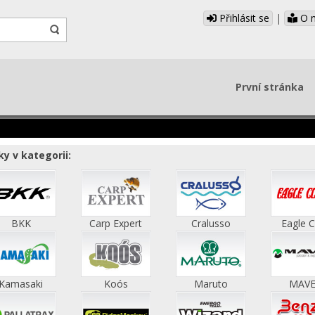
Přihlásit se
|
O 
První stránka
y v kategorii:
BKK
Carp Expert
Cralusso
Eagle 
Kamasaki
Koós
Maruto
MAV