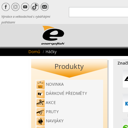
Výrobce a velkoobchod s rybářskými
potřebami
Domů
Háčky
Značk
Produkty
NOVINKA
DÁRKOVÉ PŘEDMĚTY
AKCE
PRUTY
NAVIJÁKY