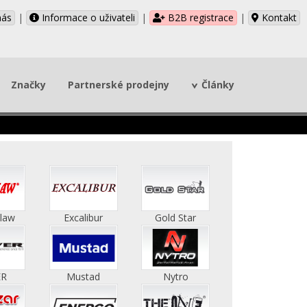
nás
|
Informace o uživateli
|
B2B registrace
|
Kontakt
Značky
Partnerské prodejny
Články
Claw
Excalibur
Gold Star
ER
Mustad
Nytro