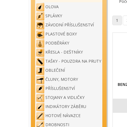
Poč
OLOVA
SPLÁVKY
1
ZÁVODNÍ PŘÍSLUŠENSTVÍ
PLASTOVÉ BOXY
PODBĚRÁKY
KŘESLA - DEŠTNÍKY
TAŠKY - POUZDRA NA PRUTY
OBLEČENÍ
ČLUNY, MOTORY
BEN
PŘÍSLUŠENSTVÍ
STOJANY A VIDLIČKY
INDIKÁTORY ZÁBĚRU
HOTOVÉ NÁVAZCE
DROBNOSTI