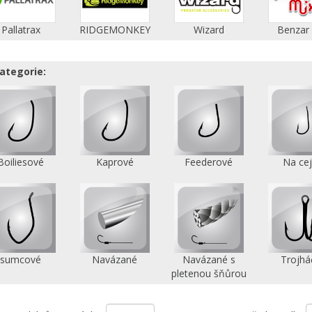
Pallatrax
RIDGEMONKEY
Wizard
Benzar
ategorie:
Boiliesové
Kaprové
Feederové
Na ce
sumcové
Navázané
Navázané s
Trojhá
pletenou šňůrou