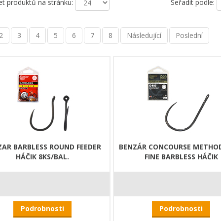
et produktů na stránku:
Seřadit podle:
2
3
4
5
6
7
8
Následující
Poslední
ZAR BARBLESS ROUND FEEDER
BENZÁR CONCOURSE METHO
HÁČIK 8KS/BAL.
FINE BARBLESS HÁČIK
Podrobnosti
Podrobnosti