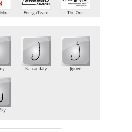
 Mix
EnergoTeam
The One
jny
Na candáty
Jigové
čky