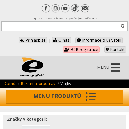
Výrobce a velkoobchod s rybářskými potřebami
Přihlásit se
|
O nás
|
Informace o uživateli
|
B2B registrace
|
Kontakt
MENU
Domů
Reklamní produkty
Vlajky
MENU PRODUKTŮ
Značky v kategorii: