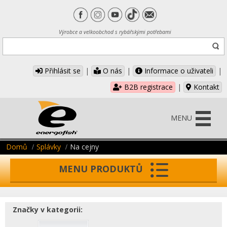
Výrobce a velkoobchod s rybářskými potřebami
Přihlásit se
|
O nás
|
Informace o uživateli
|
B2B registrace
|
Kontakt
MENU
Domů
Splávky
Na cejny
MENU PRODUKTŮ
Značky v kategorii: