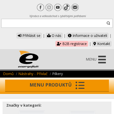
Výrobce a velkoobchod s rybářskými potřebami
Přihlásit se
|
O nás
|
Informace o uživateli
|
B2B registrace
|
Kontakt
MENU
Domů
Nástrahy - Přívlač
Pilkery
MENU PRODUKTŮ
Značky v kategorii: