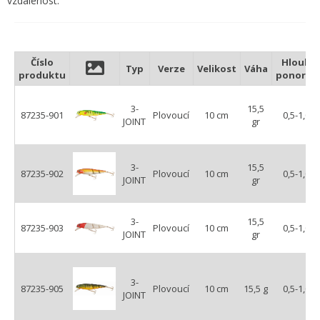
vzdálenost.
Číslo
Hloubk
Typ
Verze
Velikost
Váha
produktu
ponoru(
3-
15,5
87235-901
Plovoucí
10 cm
0,5-1,0 m
JOINT
gr
3-
15,5
87235-902
Plovoucí
10 cm
0,5-1,0 m
JOINT
gr
3-
15,5
87235-903
Plovoucí
10 cm
0,5-1,0 m
JOINT
gr
3-
87235-905
Plovoucí
10 cm
15,5 g
0,5-1,0 m
JOINT