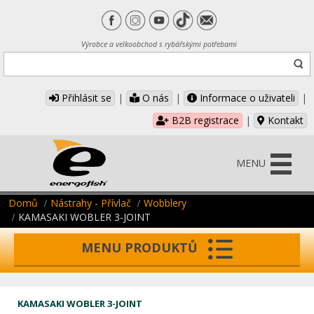
Výrobce a velkoobchod s rybářskými potřebami
Přihlásit se
|
O nás
|
Informace o uživateli
|
B2B registrace
|
Kontakt
MENU
Domů
Nástrahy - Přívlač
Wobblery
KAMASAKI WOBLER 3-JOINT
MENU PRODUKTŮ
KAMASAKI WOBLER 3-JOINT