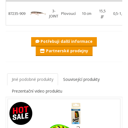
3-
15,5
87235-909
Plovoucí
10 cm
0,5-1,0 m
JOINT
gr
Potřebuji další informace
Partnerské prodejny
Jiné podobné produkty
Související produkty
Prezentační video produktu